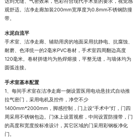
达到无缝、气密效果，色彩符合现代手术室的要求，视觉感
观舒适。洁净走廊加装200mm宽厚度为0.8mm不锈钢防撞
带。
水泥自流平
手术室、洁净走廊、辅助用房的地面采用抗静电、抗腐蚀、
耐磨、色泽统一的2毫米PVC卷材，手术室四周翻边高度
120毫米。卷材拼缝均为热焊熔接，平整无缝，与墙体均为
圆弧连接。
手术室基本配置
1、每间手术室在洁净走廊一侧设置医用电动悬挂式自动推
拉气密门，采用电机及控件，净空不少
1400mm*2000mm，脚感控制，门上设“手术中”灯，门四
周采用不锈钢包边。门体上设置视察，中间设置防撞带，门
的高度和宽度按标准设计，其它区域的门采用彩钢板净化
门。