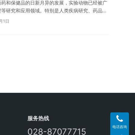
新药和保健品的日新月异的发展，实验动物已经被广
程等研究和应用领域。特别是人类疾病研究、药品鉴
许多与人类健康密切相关的工作，必须用特定的动物
4月1日
为基本依据。实验动物房是这些重要的试验进行的必
成功与否直接影响着动物试验的成果。实验动物房设
实验动物房设计工艺要点： 一般的动物房布置包括
服务热线
电话咨询
028-87077715