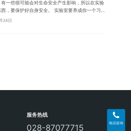
，有一些很可能会对生命安全产生影响，所以在实验
东西，要保护好自身安全。 实验室要养成你一个习惯
这样会容易吸入过多的化学物质引发危害。因为实验
2月24日
哪些就用嘴吸气，容易造成伤害。吸气的时候一定要
自身的安全，实验室也有传闻闻了一口气体就进入医
吃东西，这是一个很严重的事情。一旦有有害物质溅射
服务热线
电话咨询
028-87077715