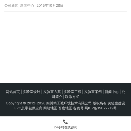
公司新闻
,
新闻中心
2015年10月28日
网站首页
|
实验室设计
|
实验室方案
|
实验室工程
|
实验室案例
|
新闻中心
|
公
司简介
|
联系方式
Copyright © 2012-2026 四川精工诚环境技术有限公司 版权所有 实验室建设
EPC总承包供应商
网站地图
百度地图
备案号:
蜀ICP备19027719号
24小时在线咨询