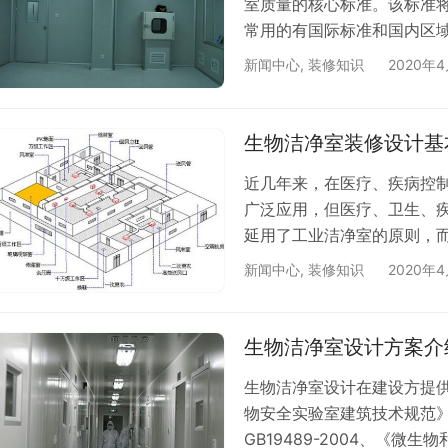
室质量的核心标准。该标准
常用的有国际标准和国内区
个要求： 一、送风洁净度
新闻中心
,
装修知识
2020年
级过滤器的性能和安装。而
滤器。因此，应从洁净度要求
级别洁净室选用高性能过滤
生物洁净室装修设计基
室的特…
近几年来，在医疗、疾病控
广泛应用，但医疗、卫生、
延用了工业洁净室的原则，
的说，没有根据该洁净室即
新闻中心
,
装修知识
2020年4
作人员的安全来设计、建造和验
区，为样品处理区 ；为实验
有传递窗传递样品。 二、技术
生物洁净室设计方案介
生物洁净室设计在建设方提
物安全实验室建筑技术规范》G
GB19489-2004、《微