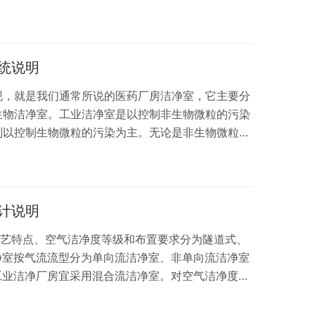
净室的相关要求，新建洁净室应进行工程验收，工程
能全面评定两个阶段进行，竣工验收的检验和调整应
性能全面评定的检测状态由建设、设计和施工单位三
的第三方进行检测。投入使用的洁净室还应定期对洁
统说明
现，就是我们通常所说的医药厂房洁净室，它主要分
生物洁净室。工业洁净室是以控制非生物微粒的污染
则以控制生物微粒的污染为主。无论是非生物微粒，
技术领域统称为微粒。它不论是灰尘，还是其它，都
洁净室则控制微粒的途径是共通的，既有效的阻止室
止室内污染逸至室外）。 GMP 即药品制造及质量
有效保证药品安全和品质优良。GMP 是一个完整
计说明
工艺特点、空气洁净度等级和布置要求分为隧道式、
净室按气流流型分为单向流洁净室、非单向流洁净室
工业洁净厂房宜采用混合流洁净室。对空气洁净度要
。 二、防火设计要求 1、电子洁净厂房的耐火等级
净厂房洁净区各层专用消防口的设计，应符合现行国