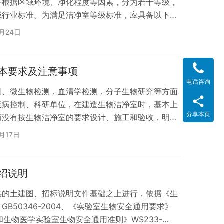
将根据区域环境、净化程度等因素，分为若干等级，
域行业标准。为满足洁净室等级标准，应具备以下四
在送风洁净度方面，要想达到要求，关键是净化系统末
4月24日
净化系统末级过滤器一般采用高效过滤器或亚高效过
考虑，以低级别洁净室选用低性能过滤器、较gao
器为原则。不过，要选择好过滤器还要全面考虑洁净
本要求及注意事项
电话咨询
制、微生物检测，血清学检测，分子生物研究等方面
疾病控制、科研单位，在建造生物洁净室时，基本上
分享本页
而没有按生物洁净室的要求设计、施工和验收，明确
将开展某一生物学试验及该生物对环境污染和保护操
月17日
收 。 一、设计分区 PCR试验室共分4个实验
前准备 ；为基因扩增区 ；为产物检测区。各区间均
要求1）洁净度：实验前准备区 :局部 5级，…
绍说明
供的土建图、招标说明文件基础之上进行，依据《生
B50346-2004、《实验室生物安全通用要求》
生物和生物医学实验室生物安全通用准则》WS233-