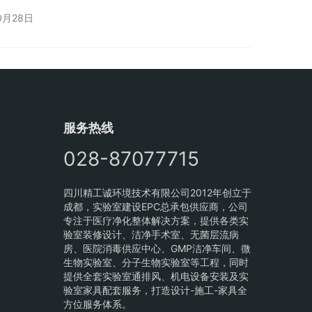
GB50073-2001、《洁净室施工及验收规范》
0月28日
调工程施工及质量验收规范》、《建筑安装工程技术操
给水排水及采暖工程施工质量验收规范》、《民用建
相关条例的规定，对实验…
服务热线
028-87077715
四川精工诚环境技术有限公司2012年创立于
成都，实验室建设EPC总承包供应商，公司
专注于医疗净化整体解决方案，提供各类实
验室装修设计、洁净手术室、无菌层流病
房、医院消毒供应中心、GMP洁净车间、微
生物实验室、分子生物实验室等工程，同时
提供全套实验室通排风、机电设备安装及实
验室家具配套服务，打造设计-施工-家具全
方位服务体系。