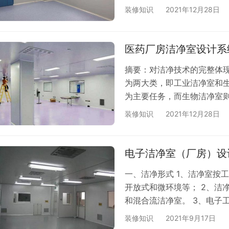
（区）性能能持续的符合洁
装修知识
2021年12月28日
验收应分竣工验收和综合性
在空态或静态下进行，综合
方协商确定，然后由有资质
医药厂房洁净室设计系
净室（区）…
摘要：对洁净技术的完整体
为两大类，即工业洁净室和
为主要任务，而生物洁净室
还是生物微粒，在空气洁净
装修知识
2021年12月28日
具有其微粒的属性。只要是
外污染侵入室内（或有效的防
管理规范，其实施的目的在于
电子洁净室（厂房）设
的概…
一、洁净形式 1、洁净室按
开放式和微环境等； 2、洁
和混合流洁净室。 3、电子
求严格时，宜采用微环境型式
装修知识
2021年9月17日
不应低于二级。 2、电子洁