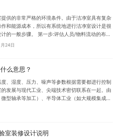
的实施，对洁净室的设计建造和运行具有重要性、…
室提供的非常严格的环境条件。由于洁净室具有复杂
操作和能源成本，所以有系统地进行洁净室设计是很
计的一般步骤。 第一步:评估人员/物料流动的布局
流动是很重要的。洁净室工作人员是洁净室最大的污
1月24日
员出入门和通道隔离。最关键的空间应该具有单一的
通向其他非关键空间的通道。一些制药和生物制药工
制药工艺的交叉污染。工艺叉污染需要仔细评估原料
是什么意思？
温度、湿度、压力、噪声等参数根据需要都进行控制
室的发展与现代工业、尖端技术密切联系在一起。由
、微型轴承等加工）、半导体工业（如大规模集成电
促进了洁净室技术的发展。国内曾统计过，在无洁净
电路管芯的合格率仅10%~15%，64为储存器仅
导体、宇航、原子能等工业中应用洁净室已相当普
、按气流的流动状态分根据气流的流动状态分，主要有
验室装修设计说明