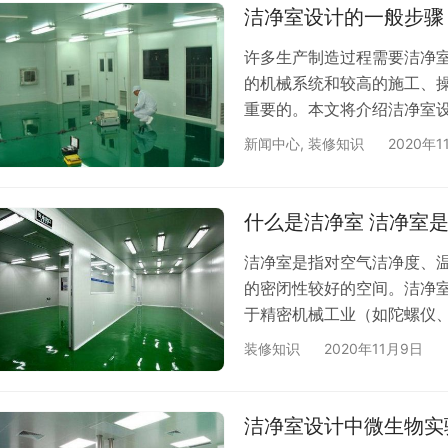
发和发展。因此洁净室标准
洁净室设计的一般步骤
许多生产制造过程需要洁净
的机械系统和较高的施工、
重要的。本文将介绍洁净室设
评估洁净室内的人员和物料
新闻中心
,
装修知识
2020年1
染源，所有关键工序应与人
访问权限，以防止空间成为
艺容易受到其他制药和生物
什么是洁净室 洁净室
流入…
洁净室是指对空气洁净度、
的密闭性较好的空间。洁净
于精密机械工业（如陀螺仪
路生产）等对环境的要求，
装修知识
2020年11月9日
级别的要求的环境下生产MOS
2%。目前在精密机械、半
遍。 一、洁净室的分类 1
洁净室设计中微生物实
以…