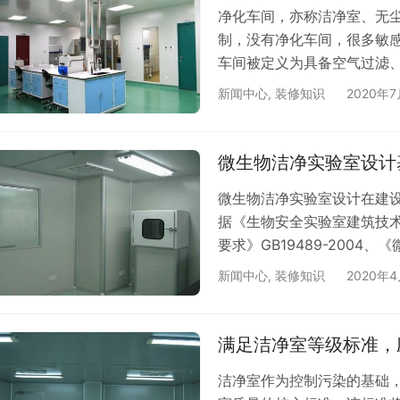
净化车间，亦称洁净室、无
制，没有净化车间，很多敏感零
车间被定义为具备空气过滤
规则的操作程序以控制空气
新闻中心
,
装修知识
2020年7
面讲解下洁净室设计中微生
区、操作区和无菌区三个区
菌室等多个房间。微生物实验
微生物洁净实验室设计
质…
微生物洁净实验室设计在建
据《生物安全实验室建筑技术规
要求》GB19489-2004、《
全通用准则》WS233-2002
新闻中心
,
装修知识
2020年
室施 工及验收规范》JGJ7
《建筑安装工程技术操作规
验收规范》、《民…
满足洁净室等级标准，
洁净室作为控制污染的基础