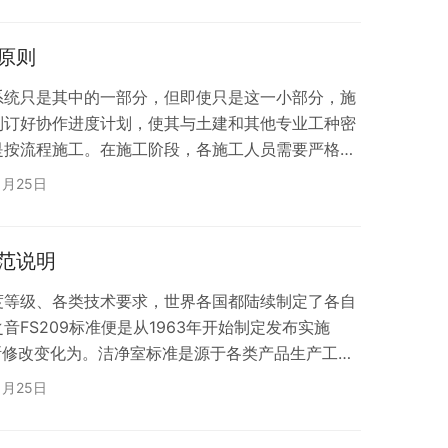
B 50073 的有关规定。 三、环境参数控制要求
质、温度、湿度、压差、噪声、振动、…
原则
系统只是其中的一部分，但即使只是这一小部分，施
制订好协作进度计划，使其与土建和其他专业工种密
是按流程施工。在施工阶段，各施工人员需要严格按
净室按用途分类可以分为工业洁净室、生物洁净室。
1月25日
向流洁净室、非单向流洁净室、辐射流洁净室、混合
用途分类对洁净室进行分析。 洁净室设计应遵循以下
净室带入尘土 1、工作人员在进到洁净室之前，务必
范说明
度等级、各类技术要求，世界各国都陆续制定了各自
FS209标准便是从1963年开始制定发布实施
A不断修改变化为。洁净室标准是源于各类产品生产工艺
开发、升级和各种使用要求，对空气洁净度及污染物
1月25日
，尤其是半导体集成电路的高速发民是洁净度等级的
格的重要标志。 洁净室标准也源于洁净技术的研究开