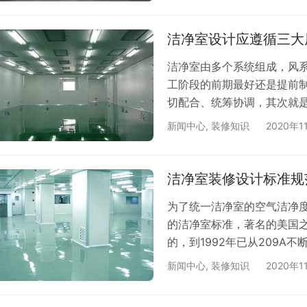
家标准《洁净厂房设计规范》G
微粒、对产品质量有害的杂
洁净室设计应遵循三大
洁净室由多个系统组成，风
工阶段的前期最好还是提前
切配合、统筹协调，其次就
照施工及验收规范去做。洁
新闻中心
,
装修知识
2020年1
按气流流型分类可以分为单
流洁净室。这里，我们按照
三大原则： 原则一：不往洁
洁净室装修设计标准规
先做…
为了统一洁净室的空气洁净
的洁净室标准，著名的美国之音
的，到1992年已从209
技术、产品性能的不断研究
新闻中心
,
装修知识
2020年1
的控制要求不断变化、提高
扩大和控制微粒粒径日益严