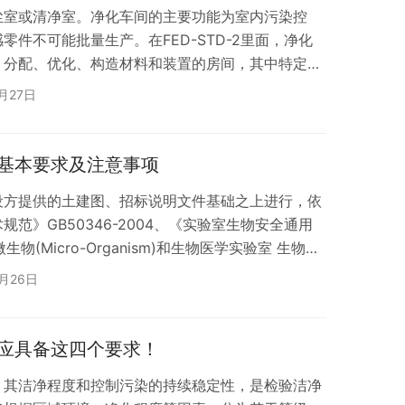
尘室或清净室。净化车间的主要功能为室内污染控
件不可能批量生产。在FED-STD-2里面，净化
、分配、优化、构造材料和装置的房间，其中特定的
悬浮微粒浓度，从而达到适当的微粒洁净度级别。下
月27日
物实验室装修设计说明。 微生物实验室一般包括清洁
域，可划分为准备室、培养室、菌种室、消毒室、无
室根据专业领域(环保、食品、药品、医学等)和性
基本要求及注意事项
设方提供的土建图、招标说明文件基础之上进行，依
范》GB50346-2004、《实验室生物安全通用
微生物(Micro-Organism)和生物医学实验室 生物安
、《洁净厂 房设计规范》GB50073-2001、 《洁净
4月26日
1-90、《通风与空调工程施 工及质量验收规范》、
程通风空调》、《建筑给水排水及采暖 工程施工质量
应具备这四个要求！
，其洁净程度和控制污染的持续稳定性，是检验洁净