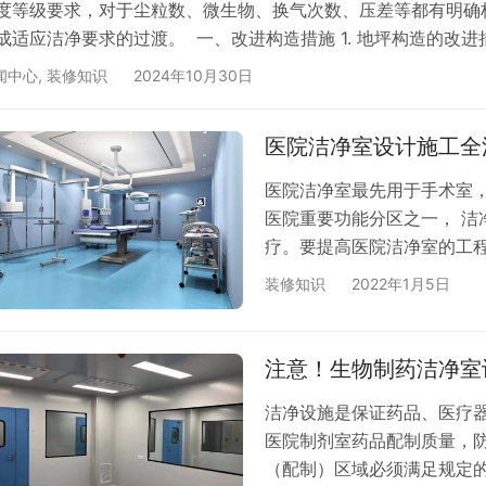
度等级要求，对于尘粒数、微生物、换气次数、压差等都有明确
成适应洁净要求的过渡。 一、改进构造措施 1. 地坪构造的改进
土上。为避免地下水位变化和上部荷载作用导致回填土下沉引起地
闻中心
,
装修知识
2024年10月30日
置换层，接着增设 100mm 厚现浇 C20 混凝土架空层。待其达
医院洁净室设计施工全
医院洁净室最先用于手术室
医院重要功能分区之一， 洁
疗。要提高医院洁净室的工
计要求详解 医院洁净手术室
装修知识
2022年1月5日
饰要求 1. 手术部墙体 (
碱、防火、隔音保温的金属
接采用圆弧形式。 (2) 洁
注意！生物制药洁净室
洁净设施是保证药品、医疗
医院制剂室药品配制质量，
（配制）区域必须满足规定