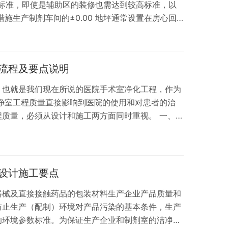
标准，即使是辅助区的装修也需达到较高标准，以
措施生产制剂车间的±0.00 地坪通常设置在房心回
坪开裂，我们在房心回填土上部预留 300mm 碎
到龄…
流程及要点说明
，也就是我们现在所说的医院手术室净化工程，作为
净室工程质量直接影响到医院的使用和对患者的治
程质量，必须从设计和施工两方面同时重视。 一、设
净化设计要求示例，全面详细。 【1】洁净手术部装
1) 手术室及洁净内走廊墙壁体选用防锈、耐擦洗、耐酸
材料（电解金属板或彩钢板）制成防菌墙面，墙体连
净外走廊和其他辅助用房采用彩钢板，彩…
设计施工要点
器械及直接接触药品的包装材料生产企业产品质量和
防止生产（配制）环境对产品污染的基本条件，生产
的环境参数标准。为保证生产企业和制剂室的洁净室