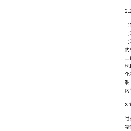
2
（
（
（
的
工
现
化
装
内
3
过
靠