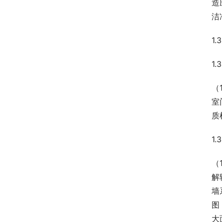
造
洁
1
1.
（
室
质
1
（
解
墙
图
大