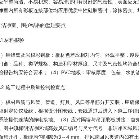
应平整简洁、不易积灰、容易清洁和有良好的气密性，表面应无
净室内所有彩板连接部位均应用优质中性硅胶密封，涂抹密实、
.3 洁净室、围护结构的监理要点
3.1 材料报验
1）铝蜂窝及岩棉彩钢板：板材色差应相对均匀、外观平整，厚度及
门窗：品种、类型规格、构造和型材厚度、尺寸及气密性均符合
检报告均应符合要求；（4）PVC地板：审核厚度、色差、水的
.3.2 施工过程中质量控制检查点
1）板材吊筋与风管、管道、灯具、风口等吊筋分开安装，应确
辐射定位仪放线，根据设计图验线，验线通过后进入下道工序铺
系统提供连续的静电接地。（3）应对隔墙与吊顶彩板拼接：首
，图中须标明洁净区域高效风口编号与尺寸代号、非洁净区域风
面积开孔，板缝均匀间隙为3～4 mm。排风或回风夹道内如有