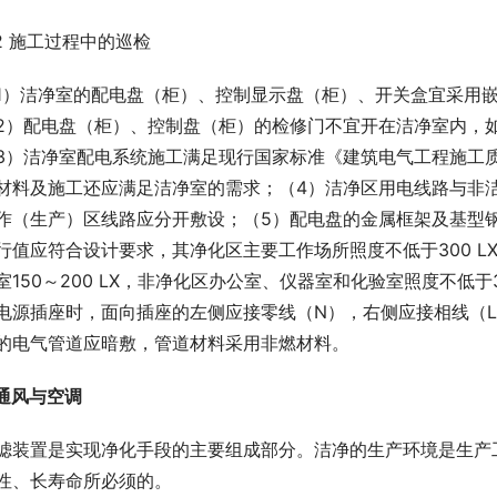
.2 施工过程中的巡检
1）洁净室的配电盘（柜）、控制显示盘（柜）、开关盒宜采用
2）配电盘（柜）、控制盘（柜）的检修门不宜开在洁净室内，
3）洁净室配电系统施工满足现行国家标准《建筑电气工程施工质量
材料及施工还应满足洁净室的需求；（4）洁净区用电线路与非
作（生产）区线路应分开敷设；（5）配电盘的金属框架及基型钢
行值应符合设计要求，其净化区主要工作场所照度不低于300 
室150～200 LX，非净化区办公室、仪器室和化验室照度不低于3
电源插座时，面向插座的左侧应接零线（N），右侧应接相线（L
的电气管道应暗敷，管道材料采用非燃材料。
 通风与空调
滤装置是实现净化手段的主要组成部分。洁净的生产环境是生产
性、长寿命所必须的。