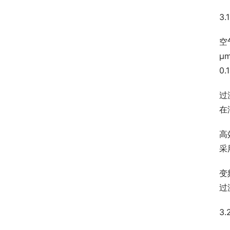
3
空
μ
0.
过
在
高
采
变
过
3