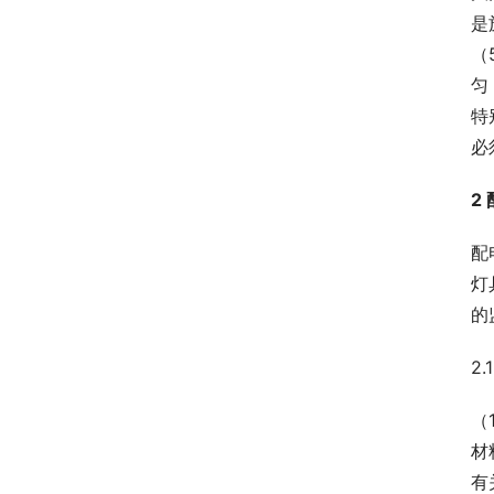
是
（
匀
特
必
2
配
灯
的
2
（
材
有