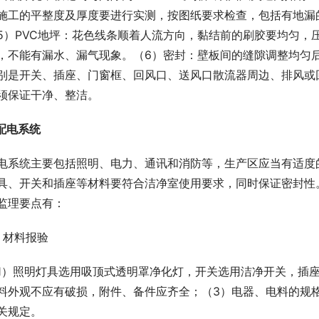
施工的平整度及厚度要进行实测，按图纸要求检查，包括有地漏的
5）PVC地坪：花色线条顺着人流方向，黏结前的刷胶要均匀，
，不能有漏水、漏气现象。（6）密封：壁板间的缝隙调整均匀
别是开关、插座、门窗框、回风口、送风口散流器周边、排风或
须保证干净、整洁。
 配电系统
电系统主要包括照明、电力、通讯和消防等，生产区应当有适度
具、开关和插座等材料要符合洁净室使用要求，同时保证密封性
监理要点有：
.1 材料报验
1）照明灯具选用吸顶式透明罩净化灯，开关选用洁净开关，插
料外观不应有破损，附件、备件应齐全；（3）电器、电料的规
关规定。