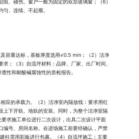
划痕、碰伤。窗户一般为固定的双层玻璃窗；（6）
均匀、连续、不起瘤。
容重达标，基板厚度选用≮0.5 mm；（2）洁净
要求；（3）自流坪材料：品牌、厂家、出厂时间、
渗透性和耐酸碱腐蚀性的质检报告。
保相应的承载力。（2）洁净室内隔放线：要求用红
设上下开轨、地轨的安装。同时，为整个洁净室隔
先要求施工单位进行二次设计，出具二次设计平面
口编号、房间名称。在进场施工前要经确认，严禁
土建柱需用彩板进行包裹。（4）自流坪施工：主要