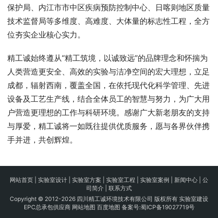
保护局、内江市市中区疾病预防控制中心、日喀则地区质量
技术监督局等多维度、高难度、大体量的标志性工程，全方
位夯实企业核心实力。
精工诚始终遵从“精工筑境，以诚致远”的品牌理念和怀揣为
人类营造更安全、高效的实验与洁净空间的宏大理想，立足
成都，辐射西南，覆盖全国，在依托现代化科学管理、先进
设备及工艺生产线，结合全体员工的智慧与努力，为广大用
户营造更理想的工作与科研环境。感谢广大新老朋友的支持
与厚爱，精工诚将一如既往提供优质服务，愿与各界伙伴携
手并进，共创辉煌。
网站首页
|
实验室设计
|
实验室方案
|
实验室工程
|
实验室案例
|
新闻中心
|
公
司简介
|
联系方式
Copyright © 2012-2026 四川精工诚环境技术有限公司 版权所有 实验室建设
EPC总承包供应商
网站地图
百度地图
备案号:
蜀ICP备19027719号