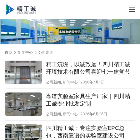
首页
新闻中心
公司新闻
精工筑境，以诚致远！四川精工诚
环境技术有限公司喜迎七一建党节
公司新闻
,
新闻中心
2026年7月1日
靠谱实验室家具生产厂家｜四川精
工诚专业批发定制
公司新闻
,
新闻中心
2026年6月26日
四川精工诚：专注实验室EPC总
包，西南靠谱的实验室建设公司