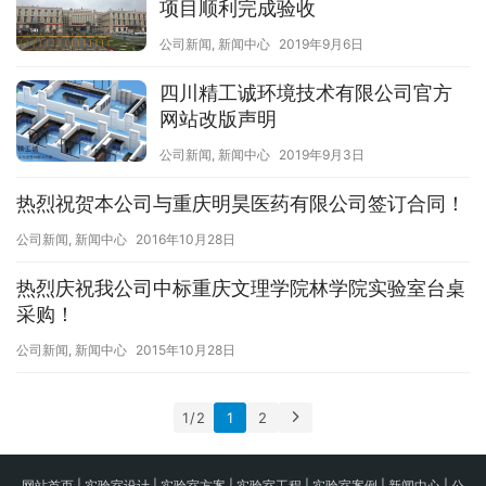
项目顺利完成验收
公司新闻
,
新闻中心
2019年9月6日
四川精工诚环境技术有限公司官方
网站改版声明
公司新闻
,
新闻中心
2019年9月3日
热烈祝贺本公司与重庆明昊医药有限公司签订合同！
公司新闻
,
新闻中心
2016年10月28日
热烈庆祝我公司中标重庆文理学院林学院实验室台桌
采购！
公司新闻
,
新闻中心
2015年10月28日
1 / 2
1
2
网站首页
|
实验室设计
|
实验室方案
|
实验室工程
|
实验室案例
|
新闻中心
|
公