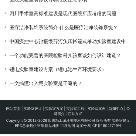
四川手术室高标准建设是现代医院所应考虑的问题
医疗洁净装饰系统简介 什么是医疗洁净装饰系统？
中国疾控中心驰援绥芬河负压帐篷式移动实验室建设中
一个功能完善的医院检验科实验室该如何设计建造？
锂电实验室建设方案（锂电池生产环境要求）
一文搞懂出入境实验室是干嘛的？
网站首页
|
实验室设计
|
实验室方案
|
实验室工程
|
实验室案例
|
新闻中心
|
公
司简介
|
联系方式
Copyright © 2012-2026 四川精工诚环境技术有限公司 版权所有 实验室建设
EPC总承包供应商
网站地图
百度地图
备案号:
蜀ICP备19027719号