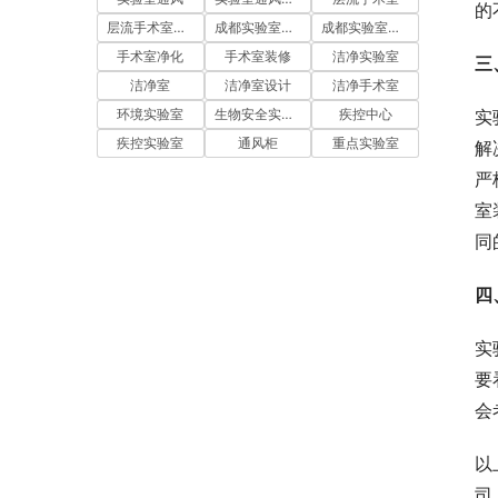
的
层流手术室净化
成都实验室装修
成都实验室设计
手术室净化
手术室装修
洁净实验室
三
洁净室
洁净室设计
洁净手术室
实
环境实验室
生物安全实验室
疾控中心
疾控实验室
通风柜
重点实验室
解
严
室
同
四
实
要
会
以
司