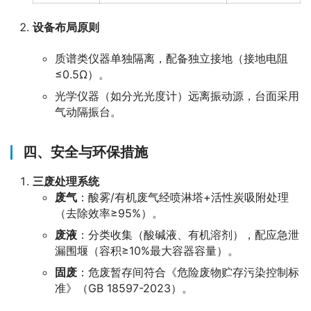
设备布局原则
质谱类仪器单独隔离，配备独立接地（接地电阻
≤0.5Ω）。
光学仪器（如分光光度计）远离振动源，台面采用
气动隔振台。
四、安全与环保措施
三废处理系统
废气
：酸雾/有机废气经喷淋塔+活性炭吸附处理
（去除效率≥95%）。
废液
：分类收集（酸碱液、有机溶剂），配应急泄
漏围堰（容积≥10%最大容器容量）。
固废
：危废暂存间符合《危险废物贮存污染控制标
准》（GB 18597-2023）。