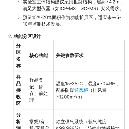
实验室主体结构建议采用框架结构，层高≥4.2m，
满足大型仪器（如ICP-MS、GC-MS）安装需求。
预留15%-20%面积作为功能扩展区，适应未来5-
10年监测技术发展。
功能分区设计
分
区
核心功能
关键参数要求
名
称
样
样品登
品
温度15-25℃，湿度≤70%RH，
记、暂
接
配备防爆
通风柜
（排风量
存、前处
收
≥1200m³/h）
理
区
分
析
常规/有
独立供气系统（载气纯度
测
机/无机分
≥99.999%），防静电地板接地