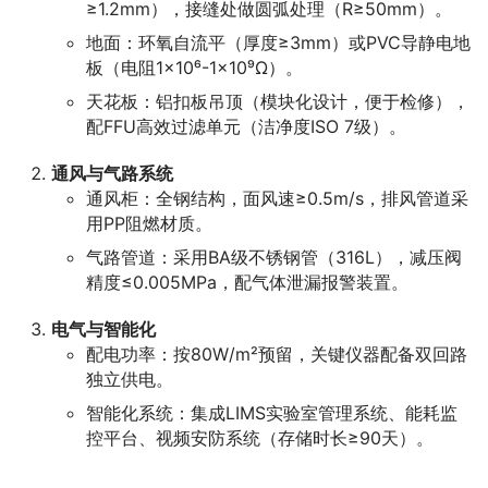
≥1.2mm），接缝处做圆弧处理（R≥50mm）。
地面：环氧自流平（厚度≥3mm）或PVC导静电地
板（电阻1×10⁶-1×10⁹Ω）。
天花板：铝扣板吊顶（模块化设计，便于检修），
配FFU高效过滤单元（洁净度ISO 7级）。
通风与气路系统
通风柜：全钢结构，面风速≥0.5m/s，排风管道采
用PP阻燃材质。
气路管道：采用BA级不锈钢管（316L），减压阀
精度≤0.005MPa，配气体泄漏报警装置。
电气与智能化
配电功率：按80W/m²预留，关键仪器配备双回路
独立供电。
智能化系统：集成LIMS实验室管理系统、能耗监
控平台、视频安防系统（存储时长≥90天）。