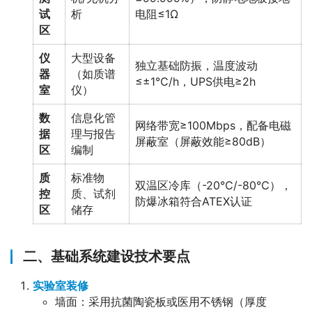
试
析
电阻≤1Ω
区
仪
大型设备
独立基础防振，温度波动
器
（如质谱
≤±1℃/h，UPS供电≥2h
室
仪）
数
信息化管
网络带宽≥100Mbps，配备电磁
据
理与报告
屏蔽室（屏蔽效能≥80dB）
区
编制
质
标准物
双温区冷库（-20℃/-80℃），
控
质、试剂
防爆冰箱符合ATEX认证
区
储存
二、基础系统建设技术要点
实验室装修
墙面：采用抗菌陶瓷板或医用不锈钢（厚度