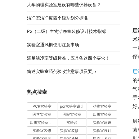
大学物理实验室建设有哪些仪器设备？
洁净室洁净度四个级别划分标准
层
P2（二级）生物洁净室装修设计技术指标
术
实验室通风橱使用注意事项
一
保
满足洁净室等级标准，应具备这四个要求！
层
简述实验室药剂验收注意事项及要点
的
气
热点搜索
手
好
PCR实验室
pcr实验室设计
动物实验室
医学实验室
医院实验室
四川实验室
层
四川实验室设计
实验台
实验室建设
菌
实验室装修
实验室装修设计
实验室设计
别
实验室通风
实验室通风系统
层流手术室