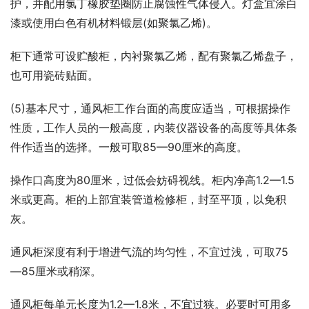
护，并配用氯丁橡胶垫圈防止腐蚀性气体侵入。灯盒宜涂白
漆或使用白色有机材料锻层(如聚氯乙烯)。
柜下通常可设贮酸柜，内衬聚氯乙烯，配有聚氯乙烯盘子，
也可用瓷砖贴面。
(5)基本尺寸，通风柜工作台面的高度应适当，可根据操作
性质，工作人员的一般高度，内装仪器设备的高度等具体条
件作适当的选择。一般可取85—90厘米的高度。
操作口高度为80厘米，过低会妨碍视线。柜内净高1.2—1.5
米或更高。柜的上部宜装管道检修柜，封至平顶，以免积
灰。
通风柜深度有利于增进气流的均匀性，不宜过浅，可取75
—85厘米或稍深。
通风柜每单元长度为1.2—1.8米，不宜过狭。必要时可用多