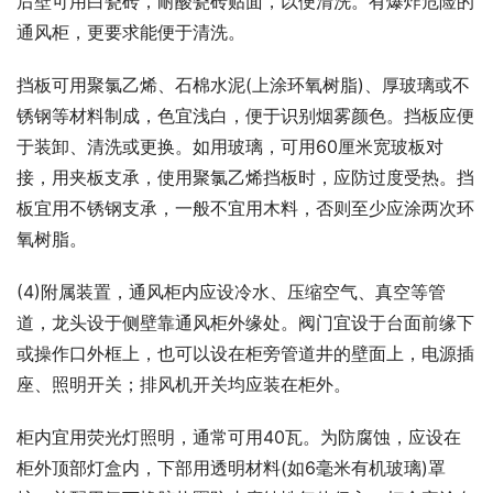
后壁可用白瓷砖，耐酸瓷砖贴面，以便清洗。有爆炸危险的
通风柜，更要求能便于清洗。
挡板可用聚氯乙烯、石棉水泥(上涂环氧树脂)、厚玻璃或不
锈钢等材料制成，色宜浅白，便于识别烟雾颜色。挡板应便
于装卸、清洗或更换。如用玻璃，可用60厘米宽玻板对
接，用夹板支承，使用聚氯乙烯挡板时，应防过度受热。挡
板宜用不锈钢支承，一般不宜用木料，否则至少应涂两次环
氧树脂。
(4)附属装置，通风柜内应设冷水、压缩空气、真空等管
道，龙头设于侧壁靠通风柜外缘处。阀门宜设于台面前缘下
或操作口外框上，也可以设在柜旁管道井的壁面上，电源插
座、照明开关；排风机开关均应装在柜外。
柜内宜用荧光灯照明，通常可用40瓦。为防腐蚀，应设在
柜外顶部灯盒内，下部用透明材料(如6毫米有机玻璃)罩