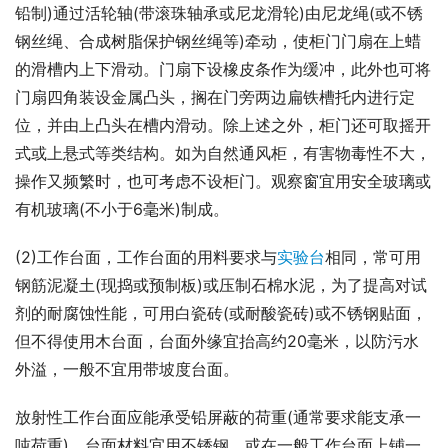
铅制)通过活轮轴(带滚珠轴承或尼龙滑轮)由尼龙绳(或不锈
钢丝绳、合成树脂保护钢丝绳等)牵动，使柜门门扇在上蜡
的滑槽内上下滑动。门扇下设橡皮条作为缓冲，此外也可将
门扇四角装设金属凸头，搁在门旁两边扁铁槽托内进行定
位，并由上凸头在槽内滑动。除上述之外，柜门还可取摇开
式或上悬式等类结构。如为自然通风柜，有害物毒性不大，
操作又频繁时，也可考虑不设柜门。观察窗宜用安全玻璃或
有机玻璃(不小于6毫米)制成。
(2)工作台面，工作台面的用料要求与
实验台
相同，常可用
钢筋泥凝土(现捣或预制板)或压制石棉水泥，为了提高对试
剂的耐腐蚀性能，可用白瓷砖(或耐酸瓷砖)或不锈钢贴面，
但不得使用木台面，台面外缘宜抬高约20毫米，以防污水
外溢，一般不宜用带坡度台面。
放射性工作台面应能承受铅屏蔽的荷重(通常要求能支承一
吨荷重)，台面材料宜用不锈钢，或在一般工作台面上铺一