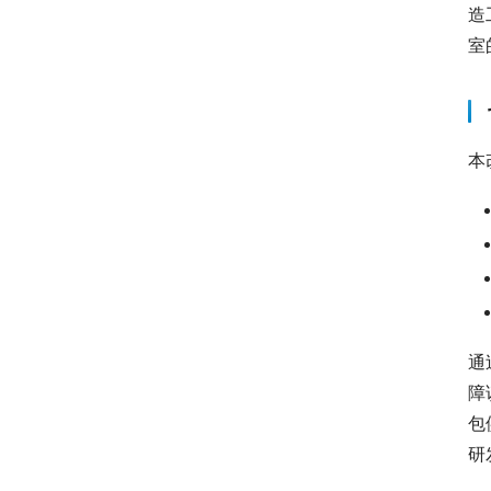
造
室
本
通
障
包
研