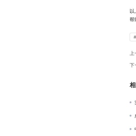
以
帮
上
下
相